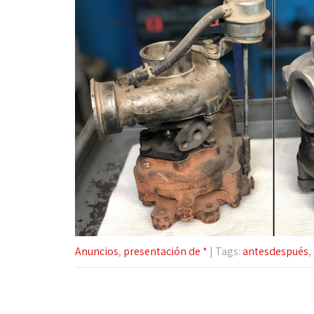
Anuncios
,
presentación de *
| Tags:
antesdespués
,