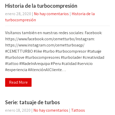
Historia de la turbocompresión
enero 28, 2020
|
No hay comentarios
|
Historia de la
turbocompresión
Visítanos también en nuestras redes sociales: Facebook:
https://www.facebook.com/cemetturbo/Instagram:
https://www.instagram.com/cemetturboaqp/
#CEMETTURBO #like #turbo #turbocompresor #tatuaje
#turbolove #turbocompresores #turbolader #creatividad
#tattoo #MadeInArequipa #Peru #calidad #servicio
#experiencia #AtenciónAlCliente…
Read More
Serie: tatuaje de turbos
enero 18, 2020
|
No hay comentarios
|
Tattoos