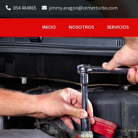
054 464865
jimmy.aragon@cemetturbo.com
INICIO
NOSOTROS
SERVICIOS