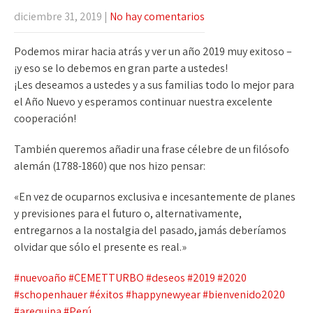
diciembre 31, 2019
|
No hay comentarios
Podemos mirar hacia atrás y ver un año 2019 muy exitoso –
¡y eso se lo debemos en gran parte a ustedes!
¡Les deseamos a ustedes y a sus familias todo lo mejor para
el Año Nuevo y esperamos continuar nuestra excelente
cooperación!
También queremos añadir una frase célebre de un filósofo
alemán (1788-1860) que nos hizo pensar:
«En vez de ocuparnos exclusiva e incesantemente de planes
y previsiones para el futuro o, alternativamente,
entregarnos a la nostalgia del pasado, jamás deberíamos
olvidar que sólo el presente es real.»
#nuevoaño
#CEMETTURBO
#deseos
#2019
#2020
#schopenhauer
#éxitos
#happynewyear
#bienvenido2020
#arequipa
#Perú