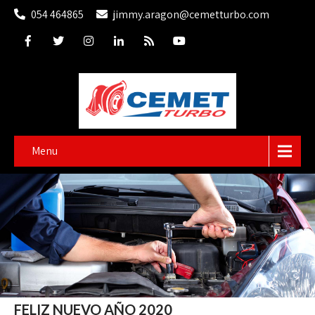
054 464865
jimmy.aragon@cemetturbo.com
Menu
FELIZ NUEVO AÑO 2020