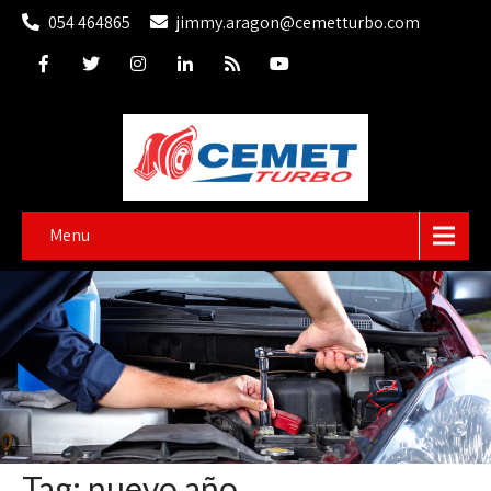
054 464865
jimmy.aragon@cemetturbo.com
Menu
Tag: nuevo año