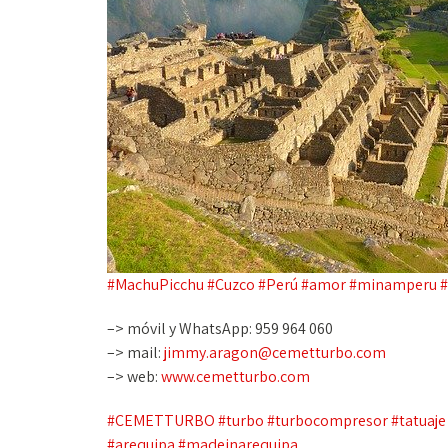
#MachuPicchu
#Cuzco
#Perú
#amor
#minamperu
#
–> móvil y WhatsApp: 959 964 060
–> mail:
jimmy.aragon@cemetturbo.com
–> web:
www.cemetturbo.com
#CEMETTURBO
#turbo
#turbocompresor
#tatuaje
#arequipa
#madeinarequipa