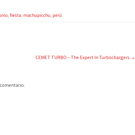
unio
,
fiesta
,
machupicchu
,
perú
CEMET TURBO – The Expert In Turbochargers
 comentario.