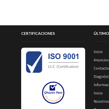
CERTIFICACIONES
ÚLTIMO
Inicio
Anuncios
Contact
Diagnóst
Informac
Inicio
Nosotro