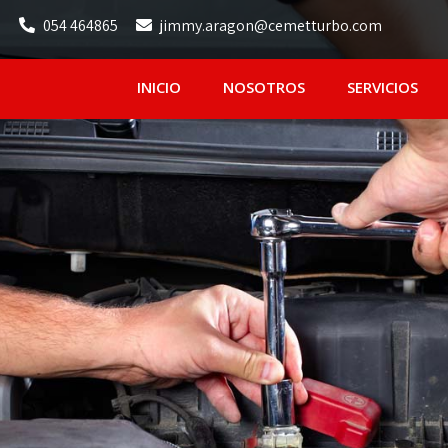
054 464865
jimmy.aragon@cemetturbo.com
INICIO
NOSOTROS
SERVICIOS