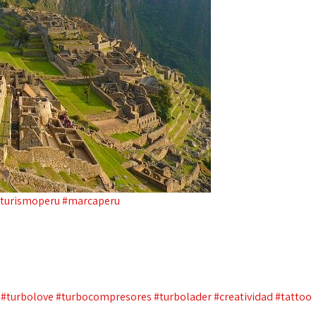
turismoperu
#marcaperu
#turbolove
#turbocompresores
#turbolader
#creatividad
#tattoo