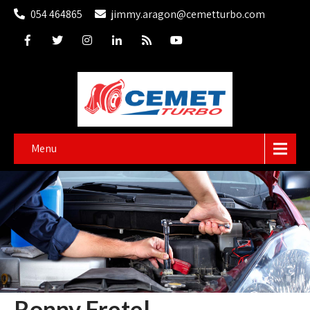
054 464865
jimmy.aragon@cemetturbo.com
Menu
Ronny Fretel