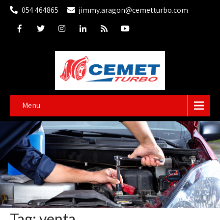
054 464865
jimmy.aragon@cemetturbo.com
Menu
Tag: venta