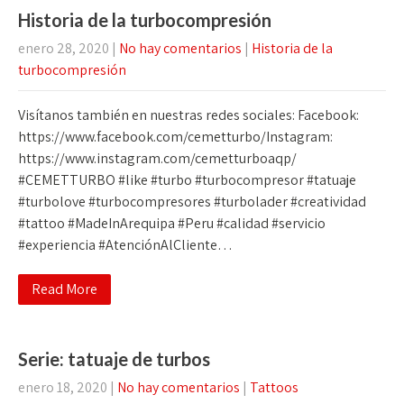
Historia de la turbocompresión
enero 28, 2020
|
No hay comentarios
|
Historia de la
turbocompresión
Visítanos también en nuestras redes sociales: Facebook:
https://www.facebook.com/cemetturbo/Instagram:
https://www.instagram.com/cemetturboaqp/
#CEMETTURBO #like #turbo #turbocompresor #tatuaje
#turbolove #turbocompresores #turbolader #creatividad
#tattoo #MadeInArequipa #Peru #calidad #servicio
#experiencia #AtenciónAlCliente…
Read More
Serie: tatuaje de turbos
enero 18, 2020
|
No hay comentarios
|
Tattoos