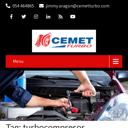
054 464865
jimmy.aragon@cemetturbo.com
Menu
Tag: turbocompresor