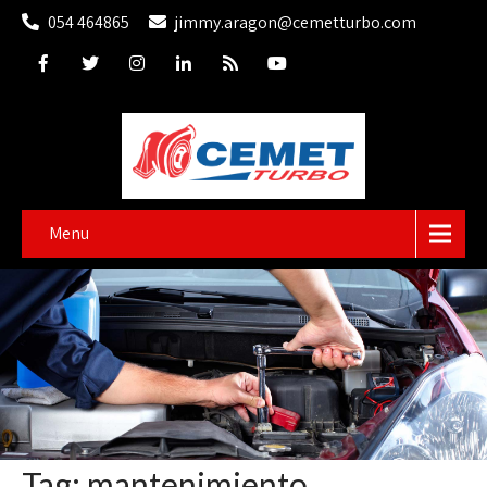
054 464865
jimmy.aragon@cemetturbo.com
Menu
Tag: mantenimiento